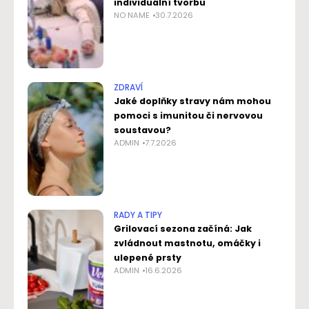
individuální tvorbu
NO NAME
30.7.2026
ZDRAVÍ
Jaké doplňky stravy nám mohou
pomoci s imunitou či nervovou
soustavou?
ADMIN
7.7.2026
RADY A TIPY
Grilovací sezona začíná: Jak
zvládnout mastnotu, omáčky i
ulepené prsty
ADMIN
16.6.2026