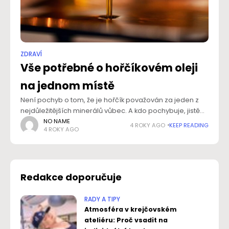
ZDRAVÍ
Vše potřebné o hořčíkovém oleji
na jednom místě
Není pochyb o tom, že je hořčík považován za jeden z
nejdůležitějších minerálů vůbec. A kdo pochybuje, jistě
ho přesvědčí fakt, že se podílí na více než třech stovkách
NO NAME
4 ROKY AGO
KEEP READING
4 ROKY AGO
reakcí
Redakce doporučuje
RADY A TIPY
Atmosféra v krejčovském
ateliéru: Proč vsadit na