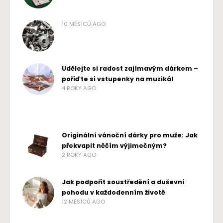
10 MĚSÍCŮ AGO
Udělejte si radost zajímavým dárkem –
pořiďte si vstupenky na muzikál
4 ROKY AGO
Originální vánoční dárky pro muže: Jak
překvapit něčím výjimečným?
2 ROKY AGO
Jak podpořit soustředění a duševní
pohodu v každodenním životě
12 MĚSÍCŮ AGO