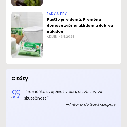
RADY A TIPY
Pusťte jaro domů: Proměna
domova začíná úklidem a dobrou
náladou
ADMIN
16.5.2026
Citáty
.“
"Proměňte svůj život v sen, a své sny ve
xupéry
skutečnost "
Antoine de Saint-Exupéry