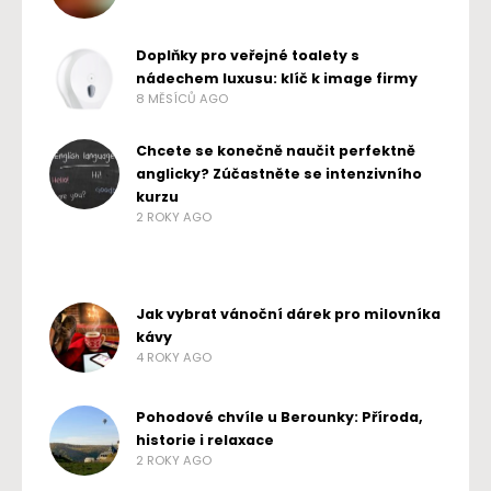
Doplňky pro veřejné toalety s
nádechem luxusu: klíč k image firmy
8 MĚSÍCŮ AGO
Chcete se konečně naučit perfektně
anglicky? Zúčastněte se intenzivního
kurzu
2 ROKY AGO
Jak vybrat vánoční dárek pro milovníka
kávy
4 ROKY AGO
Pohodové chvíle u Berounky: Příroda,
historie i relaxace
2 ROKY AGO