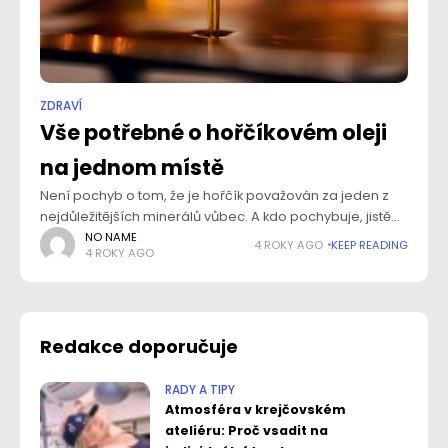
ZDRAVÍ
Vše potřebné o hořčíkovém oleji
na jednom místě
Není pochyb o tom, že je hořčík považován za jeden z
nejdůležitějších minerálů vůbec. A kdo pochybuje, jistě
ho přesvědčí fakt, že se podílí na více než třech stovkách
NO NAME
4 ROKY AGO
KEEP READING
4 ROKY AGO
reakcí
Redakce doporučuje
RADY A TIPY
Atmosféra v krejčovském
ateliéru: Proč vsadit na