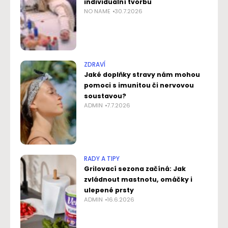
individuální tvorbu
NO NAME
30.7.2026
ZDRAVÍ
Jaké doplňky stravy nám mohou
pomoci s imunitou či nervovou
soustavou?
ADMIN
7.7.2026
RADY A TIPY
Grilovací sezona začíná: Jak
zvládnout mastnotu, omáčky i
ulepené prsty
ADMIN
16.6.2026