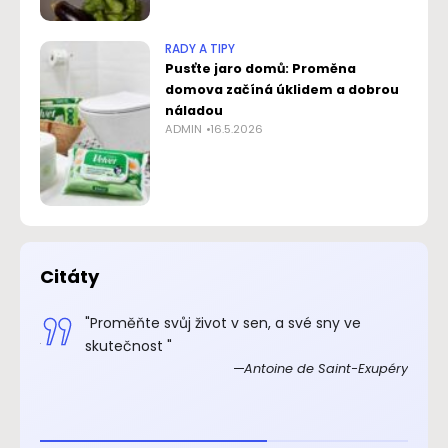
RADY A TIPY
Pusťte jaro domů: Proměna
domova začíná úklidem a dobrou
náladou
ADMIN
16.5.2026
Citáty
.“
"Proměňte svůj život v sen, a své sny ve
xupéry
skutečnost "
Antoine de Saint-Exupéry