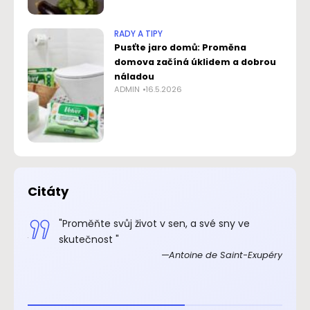
RADY A TIPY
Pusťte jaro domů: Proměna
domova začíná úklidem a dobrou
náladou
ADMIN
16.5.2026
Citáty
.“
"Proměňte svůj život v sen, a své sny ve
xupéry
skutečnost "
Antoine de Saint-Exupéry