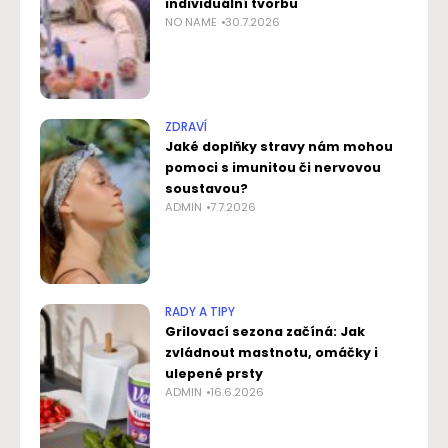
individuální tvorbu
NO NAME
30.7.2026
ZDRAVÍ
Jaké doplňky stravy nám mohou
pomoci s imunitou či nervovou
soustavou?
ADMIN
7.7.2026
RADY A TIPY
Grilovací sezona začíná: Jak
zvládnout mastnotu, omáčky i
ulepené prsty
ADMIN
16.6.2026