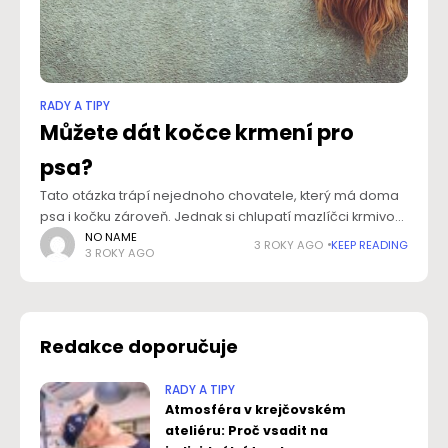
RADY A TIPY
Můžete dát kočce krmení pro
psa?
Tato otázka trápí nejednoho chovatele, který má doma
psa i kočku zároveň. Jednak si chlupatí mazlíčci krmivo
často vzájemně konzumují, aniž by tomu majitel zvládl
NO NAME
3 ROKY AGO
KEEP READING
3 ROKY AGO
zabránit, a pak se může
Redakce doporučuje
RADY A TIPY
Atmosféra v krejčovském
ateliéru: Proč vsadit na