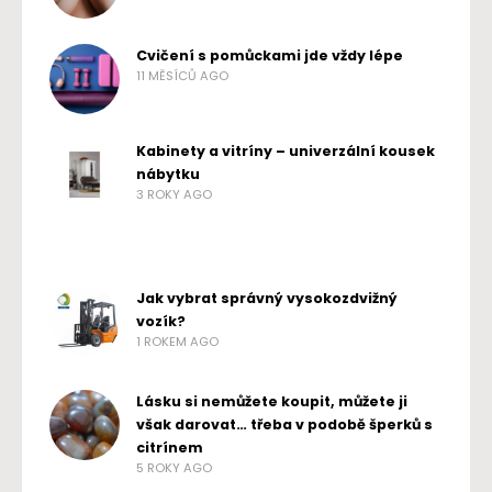
Cvičení s pomůckami jde vždy lépe
11 MĚSÍCŮ AGO
Kabinety a vitríny – univerzální kousek
nábytku
3 ROKY AGO
Jak vybrat správný vysokozdvižný
vozík?
1 ROKEM AGO
Lásku si nemůžete koupit, můžete ji
však darovat… třeba v podobě šperků s
citrínem
5 ROKY AGO