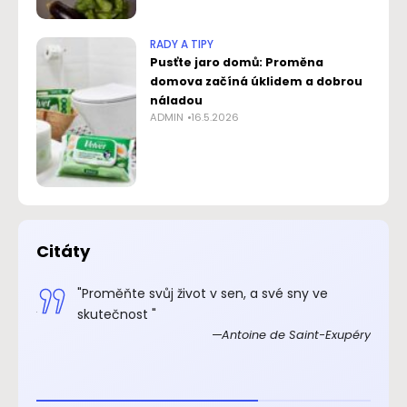
RADY A TIPY
Pusťte jaro domů: Proměna
domova začíná úklidem a dobrou
náladou
ADMIN
16.5.2026
Citáty
.“
"Proměňte svůj život v sen, a své sny ve
xupéry
skutečnost "
Antoine de Saint-Exupéry