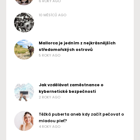
6 ROKY AGO
10 MĚSÍCŮ AGO
Mallorca je jedním z nejkrásnějších
středomořských ostrovů
5 ROKY AGO
Jak vzdělávat zaměstnance o
kybernetické bezpečnosti
2 ROKY AGO
Těžká puberta aneb kdy začít pečovat o
mladou pleť?
4 ROKY AGO