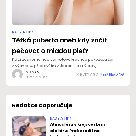
RADY A TIPY
Těžká puberta aneb kdy začít
pečovat o mladou pleť?
Když žasneme nad sametově krásnou pokožkou žen
z východu, především z Japonska a Korey,
zapomínáme většinou na to, že za jejich krásu nemohou
NO NAME
4 ROKY AGO
KEEP READING
4 ROKY AGO
jen zázračné složky v kosmetice. Základní roli hraje
Redakce doporučuje
RADY A TIPY
Atmosféra v krejčovském
ateliéru: Proč vsadit na