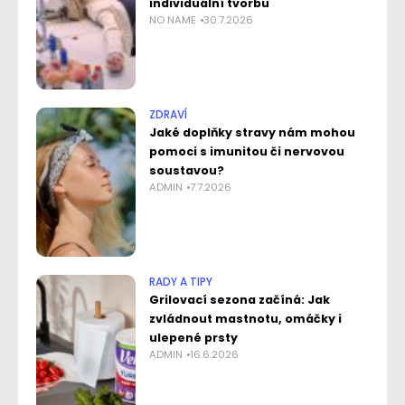
individuální tvorbu
NO NAME
30.7.2026
ZDRAVÍ
Jaké doplňky stravy nám mohou
pomoci s imunitou či nervovou
soustavou?
ADMIN
7.7.2026
RADY A TIPY
Grilovací sezona začíná: Jak
zvládnout mastnotu, omáčky i
ulepené prsty
ADMIN
16.6.2026