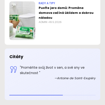
RADY A TIPY
Pusťte jaro domů: Proměna
domova začíná úklidem a dobrou
náladou
ADMIN
16.5.2026
Citáty
.“
"Proměňte svůj život v sen, a své sny ve
xupéry
skutečnost "
Antoine de Saint-Exupéry