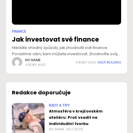
FINANCE
Jak investovat své finance
Hledáte vhodný způsob, jak zhodnotit své finance.
Poradíme vám, kam můžete investovat. Zhodnoťte svůj
majetek a vytvořte si dostatečnou finanční rezervu. Víte,
NO NAME
4 ROKY AGO
KEEP READING
4 ROKY AGO
jak vysoká by měla být? Proč finanční rezerva
Redakce doporučuje
RADY A TIPY
Atmosféra v krejčovském
ateliéru: Proč vsadit na
individuální tvorbu
NO NAME
30.7.2026