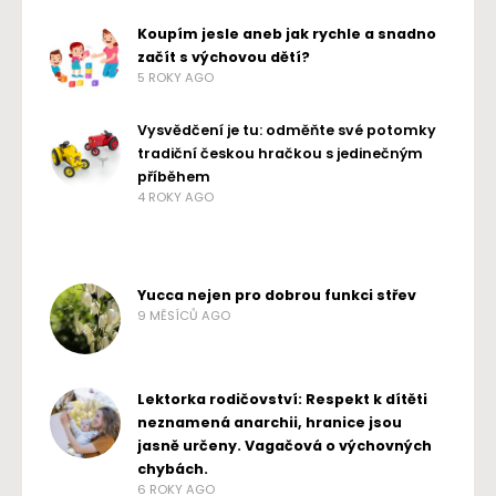
Koupím jesle aneb jak rychle a snadno
začít s výchovou dětí?
5 ROKY AGO
Vysvědčení je tu: odměňte své potomky
tradiční českou hračkou s jedinečným
příběhem
4 ROKY AGO
Yucca nejen pro dobrou funkci střev
9 MĚSÍCŮ AGO
Lektorka rodičovství: Respekt k dítěti
neznamená anarchii, hranice jsou
jasně určeny. Vagačová o výchovných
chybách.
6 ROKY AGO