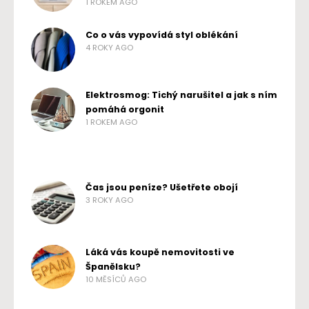
1 ROKEM AGO
Co o vás vypovídá styl oblékání
4 ROKY AGO
Elektrosmog: Tichý narušitel a jak s ním
pomáhá orgonit
1 ROKEM AGO
Čas jsou peníze? Ušetřete obojí
3 ROKY AGO
Láká vás koupě nemovitosti ve
Španělsku?
10 MĚSÍCŮ AGO