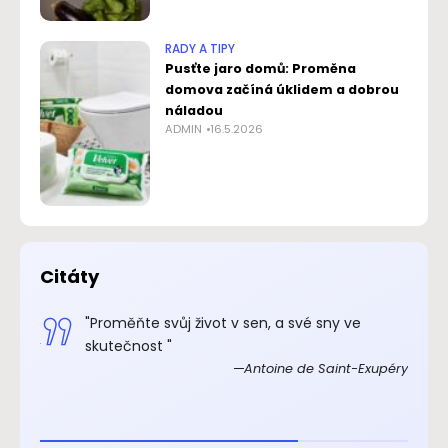
RADY A TIPY
Pusťte jaro domů: Proměna
domova začíná úklidem a dobrou
náladou
ADMIN
16.5.2026
Citáty
.“
"Proměňte svůj život v sen, a své sny ve
xupéry
skutečnost "
Antoine de Saint-Exupéry