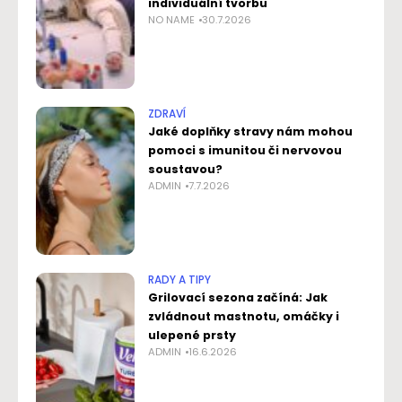
individuální tvorbu
NO NAME
30.7.2026
ZDRAVÍ
Jaké doplňky stravy nám mohou
pomoci s imunitou či nervovou
soustavou?
ADMIN
7.7.2026
RADY A TIPY
Grilovací sezona začíná: Jak
zvládnout mastnotu, omáčky i
ulepené prsty
ADMIN
16.6.2026