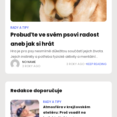
RADY A TIPY
Probuďte ve svém psovi radost
aneb jak si hrát
Hra je pro psy nesmírně důležitou součástí jejich života.
Jejich instinkty a potřeba fyzické aktivity a mentální
stimulace je nutí hledat zábavu a radost ve hrách.
NO NAME
3 ROKY AGO
KEEP READING
3 ROKY AGO
Probuďte ve svém psovi
Redakce doporučuje
RADY A TIPY
Atmosféra v krejčovském
ateliéru: Proč vsadit na