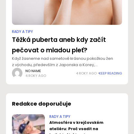
RADY A TIPY
Těžká puberta aneb kdy začít
pečovat o mladou pleť?
Když žasneme nad sametově krásnou pokožkou žen
z východu, především z Japonska a Korey,
zapomínáme většinou na to, že za jejich krásu nemohou
NO NAME
4 ROKY AGO
KEEP READING
4 ROKY AGO
jen zázračné složky v kosmetice. Základní roli hraje
Redakce doporučuje
RADY A TIPY
Atmosféra v krejčovském
ateliéru: Proč vsadit na