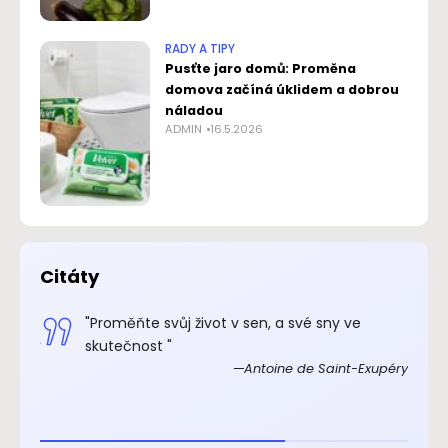
RADY A TIPY
Pusťte jaro domů: Proměna
domova začíná úklidem a dobrou
náladou
ADMIN
16.5.2026
Citáty
.“
"Proměňte svůj život v sen, a své sny ve
xupéry
skutečnost "
Antoine de Saint-Exupéry