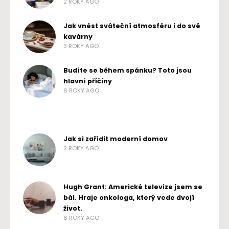
2 ROKY AGO
Jak vnést sváteční atmosféru i do své
kavárny
3 ROKY AGO
Budíte se během spánku? Toto jsou
hlavní příčiny
6 ROKY AGO
Jak si zařídit moderní domov
2 ROKY AGO
Hugh Grant: Americké televize jsem se
bál. Hraje onkologa, který vede dvojí
život.
6 ROKY AGO