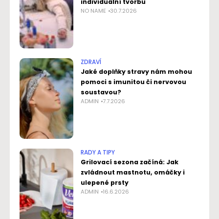
individuální tvorbu
NO NAME
30.7.2026
ZDRAVÍ
Jaké doplňky stravy nám mohou
pomoci s imunitou či nervovou
soustavou?
ADMIN
7.7.2026
RADY A TIPY
Grilovací sezona začíná: Jak
zvládnout mastnotu, omáčky i
ulepené prsty
ADMIN
16.6.2026