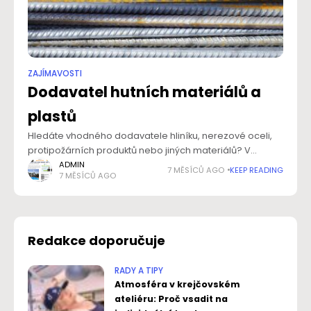
ZAJÍMAVOSTI
Dodavatel hutních materiálů a
plastů
Hledáte vhodného dodavatele hliníku, nerezové oceli,
protipožárních produktů nebo jiných materiálů? V
případě, že se obrátíte na tu pravou společnost, čeká
ADMIN
7 MĚSÍCŮ AGO
KEEP READING
7 MĚSÍCŮ AGO
vás nejen široká nabídka, ale také skvělá dostupnost,
efektivnost,
Redakce doporučuje
RADY A TIPY
Atmosféra v krejčovském
ateliéru: Proč vsadit na