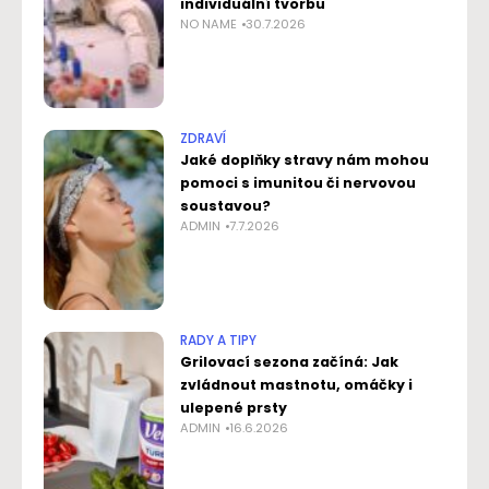
individuální tvorbu
NO NAME
30.7.2026
ZDRAVÍ
Jaké doplňky stravy nám mohou
pomoci s imunitou či nervovou
soustavou?
ADMIN
7.7.2026
RADY A TIPY
Grilovací sezona začíná: Jak
zvládnout mastnotu, omáčky i
ulepené prsty
ADMIN
16.6.2026