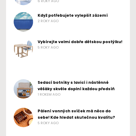
6 ROKY AGO
Když potřebujete vylepšit zázemí
2 ROKY AGO
Vybírejte velmi dobře dětskou postýlku!
5 ROKY AGO
Sedací botníky s lavicí i nástěnné
věšáky skvěle doplní každou předsíň
1 ROKEM AGO
Pálení vonných svíček má něco do
sebe! Kde hledat skutečnou kvalitu?
5 ROKY AGO