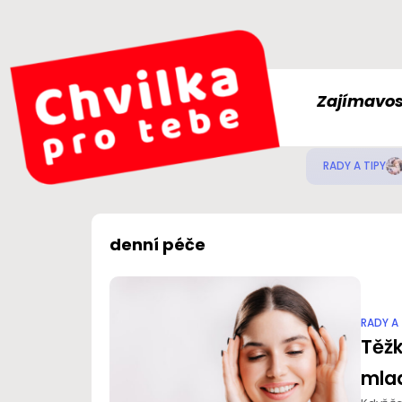
Zajímavos
RADY A TIPY
denní péče
RADY A 
Těžk
mlad