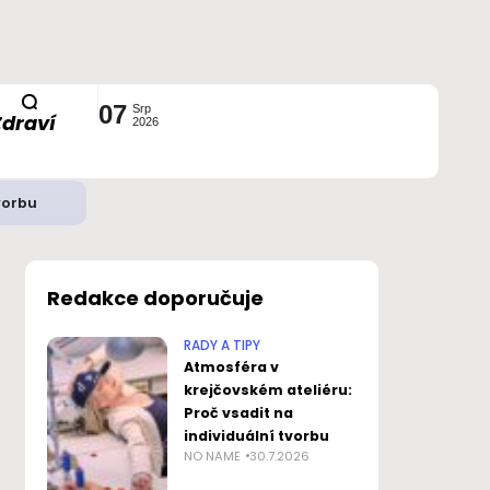
07
Srp
Zdraví
2026
vorbu
Redakce doporučuje
RADY A TIPY
Atmosféra v
krejčovském ateliéru:
Proč vsadit na
individuální tvorbu
NO NAME
30.7.2026