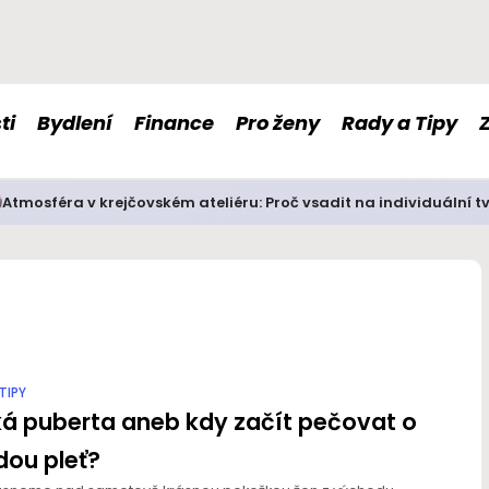
ti
Bydlení
Finance
Pro ženy
Rady a Tipy
Atmosféra v krejčovském ateliéru: Proč vsadit na individuální t
TIPY
á puberta aneb kdy začít pečovat o
ou pleť?