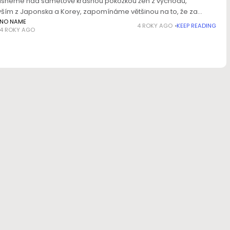
asneme nad sametově krásnou pokožkou žen z východu,
ším z Japonska a Korey, zapomínáme většinou na to, že za
krásu nemohou jen zázračné složky v kosmetice. Základní roli
NO NAME
4 ROKY AGO
KEEP READING
4 ROKY AGO