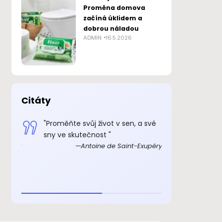
Proměna domova
začíná úklidem a
dobrou náladou
ADMIN
16.5.2026
Citáty
 smysl
"Proměňte svůj život v sen, a své
„Důkazem, 
sny ve skutečnost "
skutečně ex
Exupéry
Antoine de Saint-Exupéry
rozkošný, ž
beránka. C
je to důkaz,