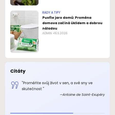
RADY A TIPY
Pusťte jaro domů: Proměna
domova začíná úklidem a dobrou
náladou
ADMIN
16.5.2026
Citáty
.“
"Proměňte svůj život v sen, a své sny ve
xupéry
skutečnost "
Antoine de Saint-Exupéry