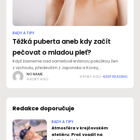
RADY A TIPY
Těžká puberta aneb kdy začít
pečovat o mladou pleť?
Když žasneme nad sametově krásnou pokožkou žen
z východu, především z Japonska a Korey,
zapomínáme většinou na to, že za jejich krásu nemohou
NO NAME
4 ROKY AGO
KEEP READING
4 ROKY AGO
jen zázračné složky v kosmetice. Základní roli hraje
Redakce doporučuje
RADY A TIPY
Atmosféra v krejčovském
ateliéru: Proč vsadit na