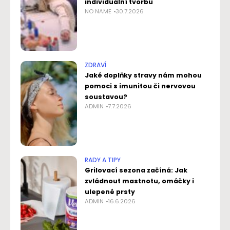
individuální tvorbu
NO NAME
30.7.2026
ZDRAVÍ
Jaké doplňky stravy nám mohou
pomoci s imunitou či nervovou
soustavou?
ADMIN
7.7.2026
RADY A TIPY
Grilovací sezona začíná: Jak
zvládnout mastnotu, omáčky i
ulepené prsty
ADMIN
16.6.2026