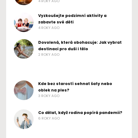
4 ROKY AGO
Vyzkoušejte podzimní aktivity a
zabavte své děti
4 ROKY AGO
Dovolená, která obohacuje: Jak vybrat
destinaci pro duši i tělo
2 ROKY AGO
Kde bez starostí sehnat šaty nebo
oblek na ples?
3 ROKY AGO
Co dělat, když rodina popírá pandemii?
6 ROKY AGO