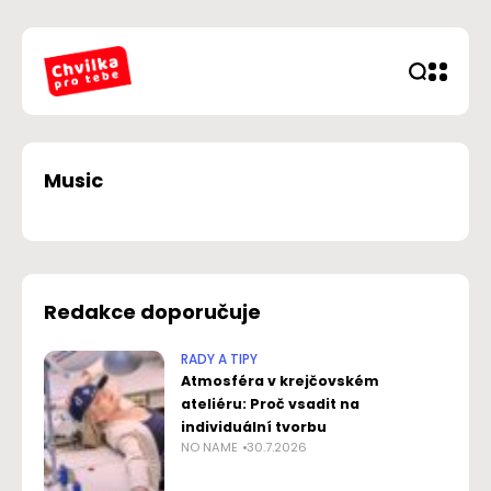
Music
Redakce doporučuje
RADY A TIPY
Atmosféra v krejčovském
ateliéru: Proč vsadit na
individuální tvorbu
NO NAME
30.7.2026