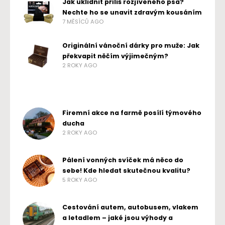
Jak uklidnit příliš rozjíveného psa?
Nechte ho se unavit zdravým kousáním
7 MĚSÍCŮ AGO
Originální vánoční dárky pro muže: Jak
překvapit něčím výjimečným?
2 ROKY AGO
Firemní akce na farmě posílí týmového
ducha
2 ROKY AGO
Pálení vonných svíček má něco do
sebe! Kde hledat skutečnou kvalitu?
5 ROKY AGO
Cestování autem, autobusem, vlakem
a letadlem – jaké jsou výhody a