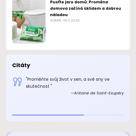
Pusťte jaro domů: Proměna
domova začíná úklidem a dobrou
náladou
ADMIN
16.5.2026
Citáty
.“
"Proměňte svůj život v sen, a své sny ve
xupéry
skutečnost "
Antoine de Saint-Exupéry