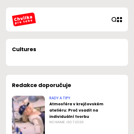
Cultures
Redakce doporučuje
RADY A TIPY
Atmosféra v krejčovském
ateliéru: Proč vsadit na
individuální tvorbu
NO NAME
30.7.2026