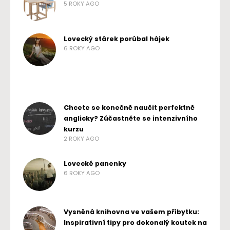
5 ROKY AGO
Lovecký stárek porúbal hájek
6 ROKY AGO
Chcete se konečně naučit perfektně
anglicky? Zúčastněte se intenzivního
kurzu
2 ROKY AGO
Lovecké panenky
6 ROKY AGO
Vysněná knihovna ve vašem příbytku:
Inspirativní tipy pro dokonalý koutek na