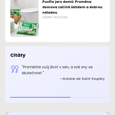
Pusťte jaro domů: Proměna
domova začíná úklidem a dobrou
náladou
ADMIN
16.5.2026
Citáty
.“
"Proměňte svůj život v sen, a své sny ve
xupéry
skutečnost "
Antoine de Saint-Exupéry