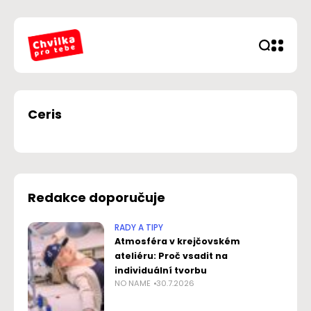
Ceris
Redakce doporučuje
RADY A TIPY
Atmosféra v krejčovském
ateliéru: Proč vsadit na
individuální tvorbu
NO NAME
30.7.2026