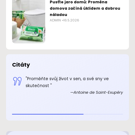
Pusťte jaro domů: Proměna
domova začíná úklidem a dobrou
náladou
ADMIN
16.5.2026
Citáty
.“
"Proměňte svůj život v sen, a své sny ve
xupéry
skutečnost "
Antoine de Saint-Exupéry