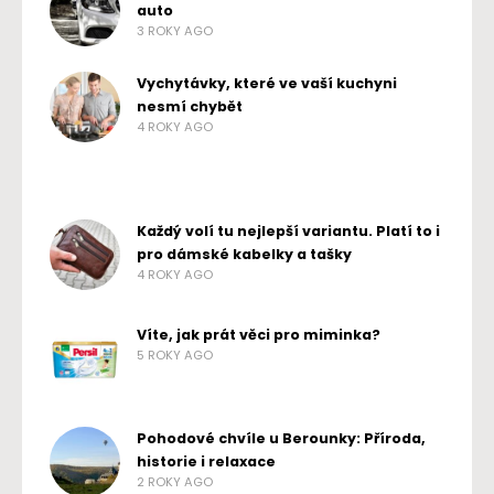
auto
3 ROKY AGO
Vychytávky, které ve vaší kuchyni
nesmí chybět
4 ROKY AGO
Každý volí tu nejlepší variantu. Platí to i
pro dámské kabelky a tašky
4 ROKY AGO
Víte, jak prát věci pro miminka?
5 ROKY AGO
Pohodové chvíle u Berounky: Příroda,
historie i relaxace
2 ROKY AGO