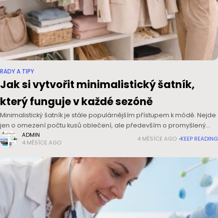
RADY A TIPY
Jak si vytvořit minimalistický šatník,
který funguje v každé sezóně
Minimalistický šatník je stále populárnějším přístupem k módě. Nejde
jen o omezení počtu kusů oblečení, ale především o promyšlený
výběr takových kousků, které se dají snadno kombinovat, jsou
ADMIN
4 MĚSÍCE AGO
KEEP READING
4 MĚSÍCE AGO
nadčasové a