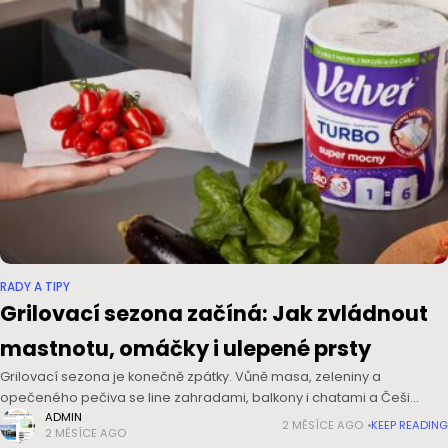
RADY A TIPY
Grilovací sezona začíná: Jak zvládnout
mastnotu, omáčky i ulepené prsty
Grilovací sezona je konečně zpátky. Vůně masa, zeleniny a
opečeného pečiva se line zahradami, balkony i chatami a Češi
znovu vytahují kleště, marinády a sadu receptů na domácí dipy. Aby
ADMIN
2 MĚSÍCE AGO
KEEP READING
2 MĚSÍCE AGO