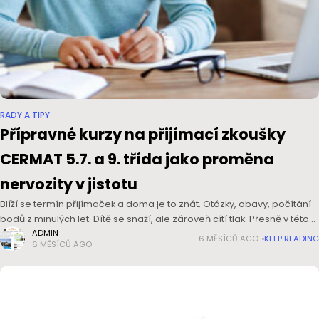
RADY A TIPY
Přípravné kurzy na přijímací zkoušky
CERMAT 5.7. a 9. třída jako proměna
nervozity v jistotu
Blíží se termín přijímaček a doma je to znát. Otázky, obavy, počítání
bodů z minulých let. Dítě se snaží, ale zároveň cítí tlak. Přesně v této
chvíli dává smysl systematická
ADMIN
6 MĚSÍCŮ AGO
KEEP READING
6 MĚSÍCŮ AGO