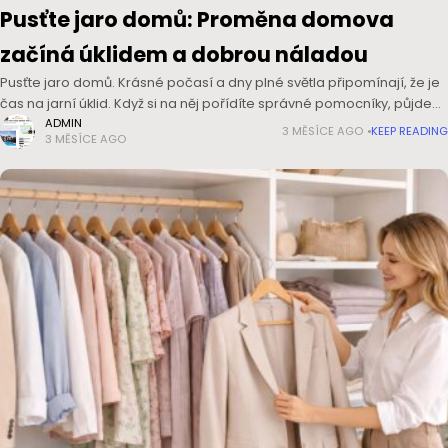
Pusťte jaro domů: Proměna domova
začíná úklidem a dobrou náladou
Pusťte jaro domů. Krásné počasí a dny plné světla připomínají, že je
čas na jarní úklid. Když si na něj pořídíte správné pomocníky, půjde
vám práce od ruky, a ještě
ADMIN
3 MĚSÍCE AGO
KEEP READING
3 MĚSÍCE AGO