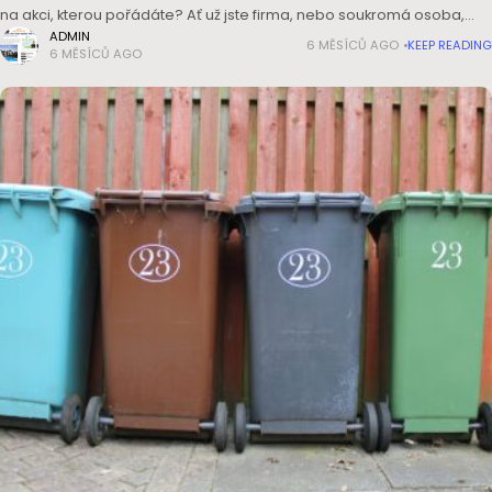
na akci, kterou pořádáte? Ať už jste firma, nebo soukromá osoba,
vždycky vám půjde o dobrou cenu, přívětivé jednání a flexibilní
ADMIN
6 MĚSÍCŮ AGO
KEEP READING
6 MĚSÍCŮ AGO