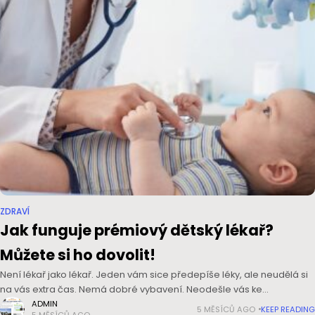
ZDRAVÍ
Jak funguje prémiový dětský lékař?
Můžete si ho dovolit!
Není lékař jako lékař. Jeden vám sice předepíše léky, ale neudělá si
na vás extra čas. Nemá dobré vybavení. Neodešle vás ke
specialistovi v případě potíží. Nechá vás dlouho sedět
ADMIN
5 MĚSÍCŮ AGO
KEEP READING
5 MĚSÍCŮ AGO