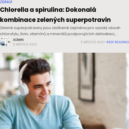
ZDRAVÍ
Chlorella a spirulina: Dokonalá
kombinace zelených superpotravin
Zelené superpotraviny jsou oblíbené zejména pro vysoký obsah
chlorofylu, živin, vitamínů a minerálů podporujících detoxikaci,
energii a imunitu. Vsaďte na přírodní produkty s osvědčenou
ADMIN
5 MĚSÍCŮ AGO
KEEP READING
5 MĚSÍCŮ AGO
kombinací chlorelly a spiruliny, které se svými účinky