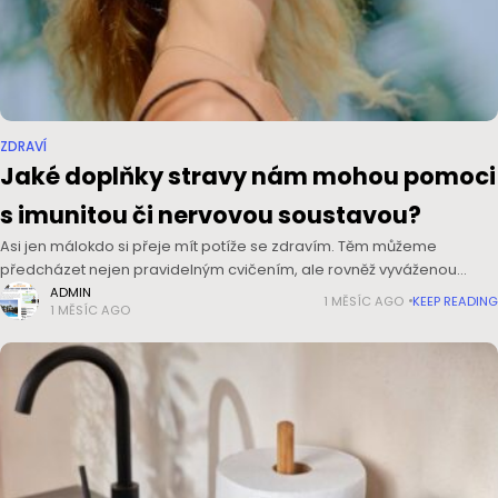
ZDRAVÍ
Jaké doplňky stravy nám mohou pomoci
s imunitou či nervovou soustavou?
Asi jen málokdo si přeje mít potíže se zdravím. Těm můžeme
předcházet nejen pravidelným cvičením, ale rovněž vyváženou
stravou. Zatímco pohybové aktivity jsou běžné pro stále více našinců,
ADMIN
1 MĚSÍC AGO
KEEP READING
1 MĚSÍC AGO
ve stravování