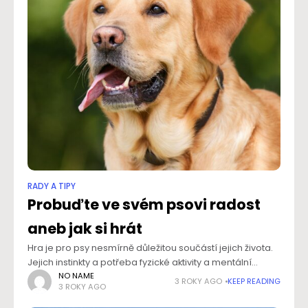
RADY A TIPY
Probuďte ve svém psovi radost
aneb jak si hrát
Hra je pro psy nesmírně důležitou součástí jejich života.
Jejich instinkty a potřeba fyzické aktivity a mentální
stimulace je nutí hledat zábavu a radost ve hrách.
NO NAME
3 ROKY AGO
KEEP READING
3 ROKY AGO
Probuďte ve svém psovi