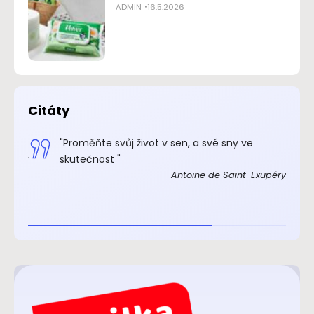
ADMIN
16.5.2026
Citáty
.“
"Proměňte svůj život v sen, a své sny ve
xupéry
skutečnost "
Antoine de Saint-Exupéry