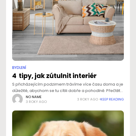
BYDLENÍ
4 tipy, jak zútulnit interiér
S přicházejícím podzimem trávíme více času doma a je
důležité, abychom se tu cítili dobře a pohodlně. Přečtěte
si čtyři tipy, jak vytvořit útulný domov, do kterého se
NO NAME
3 ROKY AGO
KEEP READING
3 ROKY AGO
budete rádi vracet.