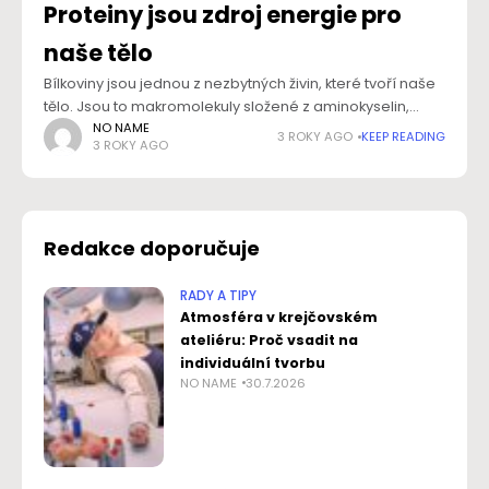
Proteiny jsou zdroj energie pro
naše tělo
Bílkoviny jsou jednou z nezbytných živin, které tvoří naše
tělo. Jsou to makromolekuly složené z aminokyselin,
které plní mnoho klíčových funkcí v lidském organismu.
NO NAME
3 ROKY AGO
KEEP READING
3 ROKY AGO
Je proto důležité jich mít ve
Redakce doporučuje
RADY A TIPY
Atmosféra v krejčovském
ateliéru: Proč vsadit na
individuální tvorbu
NO NAME
30.7.2026