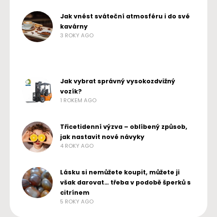
Jak vnést sváteční atmosféru i do své
kavárny
3 ROKY AGO
Jak vybrat správný vysokozdvižný
vozík?
1 ROKEM AGO
Třicetidenní výzva – oblíbený způsob,
jak nastavit nové návyky
4 ROKY AGO
Lásku si nemůžete koupit, můžete ji
však darovat… třeba v podobě šperků s
citrínem
5 ROKY AGO