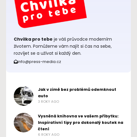
Chvilka pro tebe
je váš průvodce moderním
životem. Pomůžeme vám najít si čas na sebe,
rozvíjet se a užívat si každý den.
info@press-media.cz
Jak v zimě bez problémů odemknout
auto
3 ROKY AGO
Vysněná knihovna ve vašem příbytku:
Inspirativní tipy pro dokonalý koutek na
čtení
6 ROKY AGO