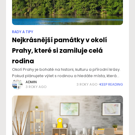
RADY A TIPY
Nejkrásnější památky v okolí
Prahy, které si zamiluje celá
rodina
Okolí Prahy je bohaté na historii, kulturu a přírodní krásy.
Pokud plánujete výlet s rodinou a hledáte místa, která
vás nadchnou, máte na výběr z mnoha úchvatných
ADMIN
3 ROKY AGO
KEEP READING
3 ROKY AGO
památek. Zde je