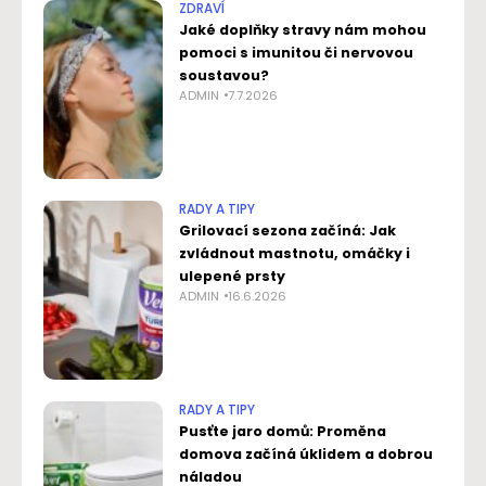
ZDRAVÍ
Jaké doplňky stravy nám mohou
pomoci s imunitou či nervovou
soustavou?
ADMIN
7.7.2026
RADY A TIPY
Grilovací sezona začíná: Jak
zvládnout mastnotu, omáčky i
ulepené prsty
ADMIN
16.6.2026
RADY A TIPY
Pusťte jaro domů: Proměna
domova začíná úklidem a dobrou
náladou