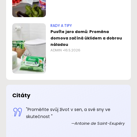
RADY A TIPY
Pusťte jaro domů: Proměna
domova začíná úklidem a dobrou
náladou
ADMIN
16.5.2026
Citáty
.“
"Proměňte svůj život v sen, a své sny ve
xupéry
skutečnost "
Antoine de Saint-Exupéry