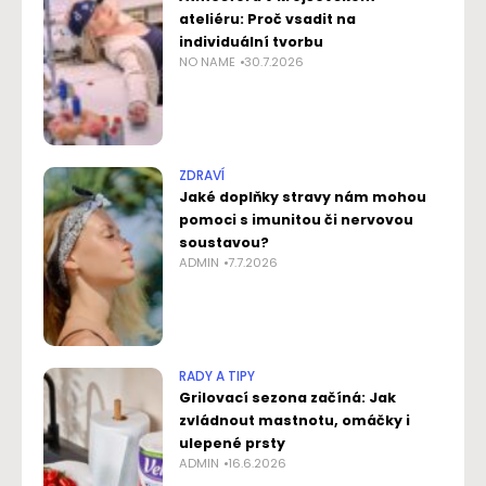
ateliéru: Proč vsadit na
individuální tvorbu
NO NAME
30.7.2026
ZDRAVÍ
Jaké doplňky stravy nám mohou
pomoci s imunitou či nervovou
soustavou?
ADMIN
7.7.2026
RADY A TIPY
Grilovací sezona začíná: Jak
zvládnout mastnotu, omáčky i
ulepené prsty
ADMIN
16.6.2026