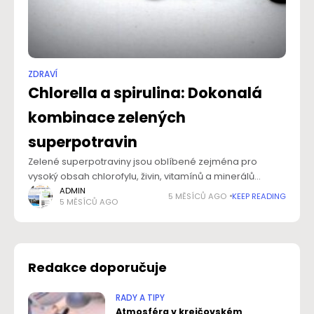
ZDRAVÍ
Chlorella a spirulina: Dokonalá
kombinace zelených
superpotravin
Zelené superpotraviny jsou oblíbené zejména pro
vysoký obsah chlorofylu, živin, vitamínů a minerálů
podporujících detoxikaci, energii a imunitu. Vsaďte
ADMIN
5 MĚSÍCŮ AGO
KEEP READING
5 MĚSÍCŮ AGO
na přírodní produkty s osvědčenou kombinací chlorelly
a spiruliny, které se svými účinky
Redakce doporučuje
RADY A TIPY
Atmosféra v krejčovském