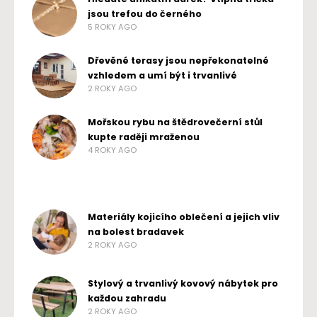
jsou trefou do černého
5 ROKY AGO
Dřevěné terasy jsou nepřekonatelné
vzhledem a umí být i trvanlivé
2 ROKY AGO
Mořskou rybu na štědrovečerní stůl
kupte raději mraženou
4 ROKY AGO
Materiály kojicího oblečení a jejich vliv
na bolest bradavek
2 ROKY AGO
Stylový a trvanlivý kovový nábytek pro
každou zahradu
2 ROKY AGO