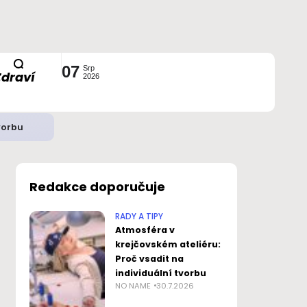
07
Srp
Zdraví
2026
vorbu
Redakce doporučuje
RADY A TIPY
Atmosféra v
krejčovském ateliéru:
Proč vsadit na
individuální tvorbu
NO NAME
30.7.2026