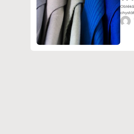
Obléká
chystát
Zajímej