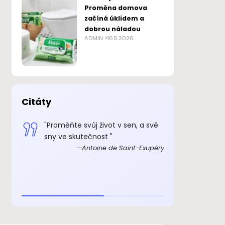
Proměna domova
začíná úklidem a
dobrou náladou
ADMIN
16.5.2026
Citáty
 smysl
"Proměňte svůj život v sen, a své
„Důkazem, 
sny ve skutečnost "
skutečně ex
Exupéry
Antoine de Saint-Exupéry
rozkošný, ž
beránka. C
je to důkaz,