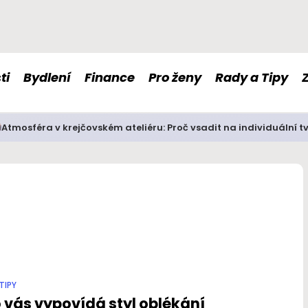
ti
Bydlení
Finance
Pro ženy
Rady a Tipy
Atmosféra v krejčovském ateliéru: Proč vsadit na individuální t
TIPY
 vás vypovídá styl oblékání