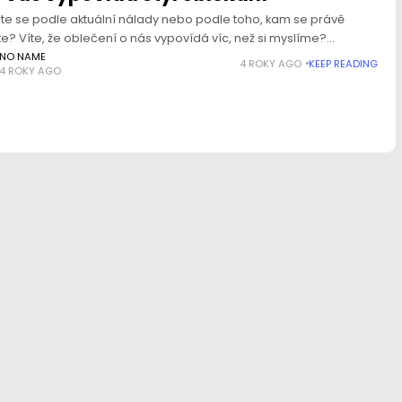
te se podle aktuální nálady nebo podle toho, kam se právě
e? Víte, že oblečení o nás vypovídá víc, než si myslíme?
te se o svůj styl oblékání a poznejte
NO NAME
4 ROKY AGO
KEEP READING
4 ROKY AGO