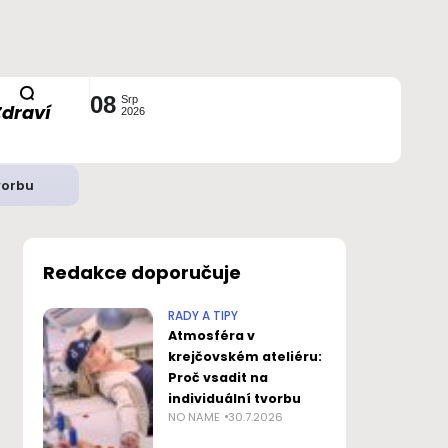
08
Srp
Zdraví
2026
vorbu
Redakce doporučuje
RADY A TIPY
Atmosféra v
krejčovském ateliéru:
Proč vsadit na
individuální tvorbu
NO NAME
30.7.2026