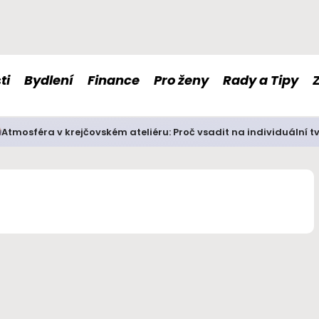
ti
Bydlení
Finance
Pro ženy
Rady a Tipy
Atmosféra v krejčovském ateliéru: Proč vsadit na individuální t