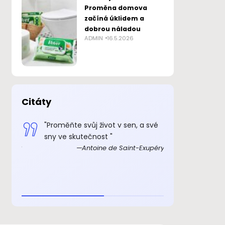
Proměna domova
začíná úklidem a
dobrou náladou
ADMIN
16.5.2026
Citáty
 smysl
"Proměňte svůj život v sen, a své
„Důkazem, 
sny ve skutečnost "
skutečně ex
Exupéry
Antoine de Saint-Exupéry
rozkošný, ž
beránka. C
je to důkaz,